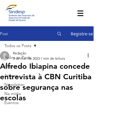
Post
Registre-se
Todos os Posts
Redação
Todos os Posts
3 de mai. de 2023
1 min de leitura
Alfredo Ibiapina concede
Blog
entrevista à CBN Curitiba
Artigos
Newsletter
sobre segurança nas
Na mídia
escolas
Eventos