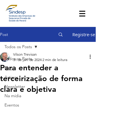
Post
Registre-se
Todos os Posts
Vilson Trevisan
Todos os Posts
31 de jan. de 2024
2 min de leitura
Para entender a
Blog
terceirização de forma
Artigos
Newsletter
clara e objetiva
Na mídia
Eventos