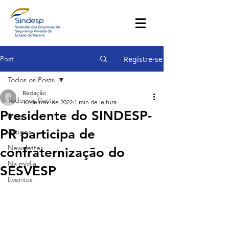
Post
Registre-se
Todos os Posts
Redação
Todos os Posts
10 de nov. de 2022
1 min de leitura
Presidente do SINDESP-
Blog
PR participa de
Artigos
Newsletter
confraternização do
Na mídia
SESVESP
Eventos