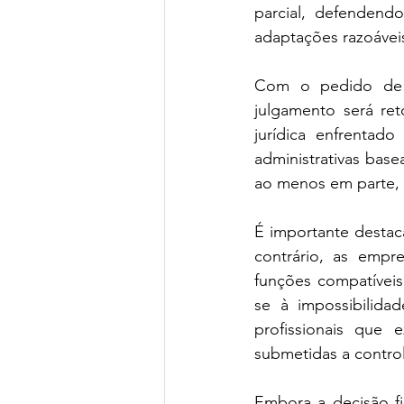
parcial, defendend
adaptações razoáveis
Com o pedido de d
julgamento será ret
jurídica enfrentad
administrativas bas
ao menos em parte, 
É importante destaca
contrário, as empr
funções compatíveis,
se à impossibilidad
profissionais que e
submetidas a control
Embora a decisão fi