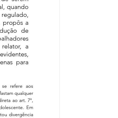
l, quando 
regulado, 
, propôs a 
edução de 
lhadores 
elator, a 
videntes, 
enas para 
se refere aos 
fastam qualquer 
eta ao art. 7º, 
dolescente. Em 
ou divergência 