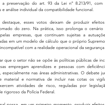
o a preservação do art. 93 da Lei nº 8.213/91, com 
 e análise individual da compatibilidade funcional.
estaque, esses votos deixam de produzir efeitos j
omado do zero. Na prática, isso prolonga o cenário 
o pelas empresas, que continuam sujeitas a autuaçõe
eadas em um modelo de cálculo que o próprio Supremo já
incompatível com a realidade operacional da segurança 
r que o setor não se opõe às políticas públicas de incl
esas empregam aprendizes e pessoas com deficiênci
 especialmente nas áreas administrativas. O debate jur
e material e normativa de incluir nas cotas os vigil
xercem atividades de risco, reguladas por legislaçã
e rigoroso da Polícia Federal.
nal possa, em um primeiro momento, produzir efeitos 