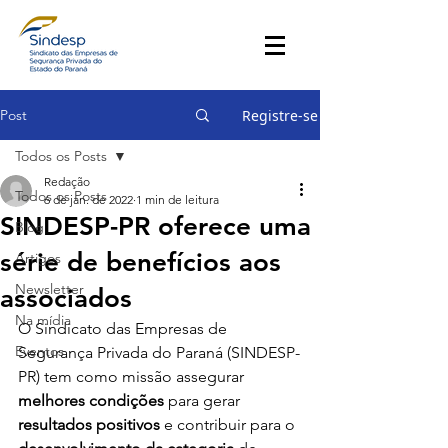
Post
Registre-se
Todos os Posts
Redação
Todos os Posts
6 de jan. de 2022
1 min de leitura
SINDESP-PR oferece uma
Blog
série de benefícios aos
Artigos
Newsletter
associados
Na mídia
O Sindicato das Empresas de 
Eventos
Segurança Privada do Paraná (SINDESP-
PR) tem como missão assegurar 
melhores condições
 para gerar 
resultados positivos
 e contribuir para o 