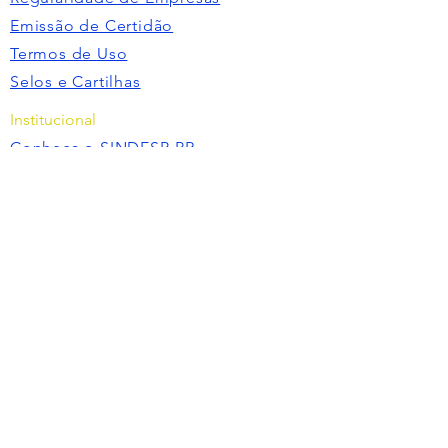
Emissão de Certidão
Termos de Uso
Selos e Cartilhas
Institucional
Conheça o SINDESP-PR
Diretoria
Parceiros
Empresas Filiadas
Missão e Política de Qualidade
Endereço
Av. João Gualberto, 1342 - Alto da
Glória, Curitiba - PR,
80030-000
Contatos
(41) 3233-6787