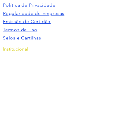
Política de Privacidade
Regularidade de Empresas
Emissão de Certidão
Termos de Uso
Selos e Cartilhas
Institucional
Conheça o SINDESP-PR
Diretoria
Parceiros
Empresas Filiadas
Missão e Política de Qualidade
Endereço
Av. João Gualberto, 1342 - Alto da
Glória, Curitiba - PR,
80030-000