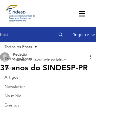
Post
Registre-se
Todos os Posts
Redação
Todos os Posts
9 de mai. de 2024
0 min de leitura
37 anos do SINDESP-PR
Blog
Artigos
Newsletter
Na mídia
Eventos