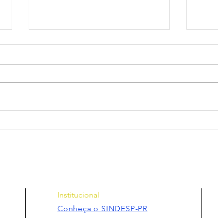
Relatório de atividades
Rela
2025 SINDESP-PR
202
Institucional
Conheça o SINDESP-PR