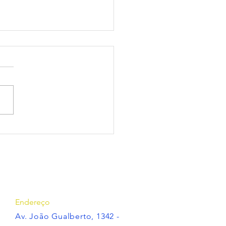
tório de atividades
4 SINDESP-PR
Endereço
Av. João Gualberto, 1342 -