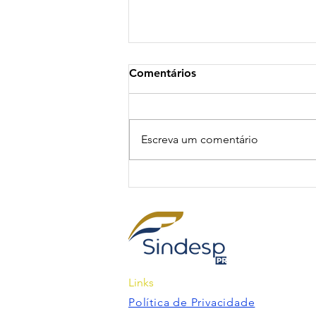
Comentários
Escreva um comentário
As mudanças nos tickets
alimentação e as vantagens
para os trabalhadores... será
que mais uma mudança por
decreto conseguirá mudar o
mercado?
Links
Política de Privacidade