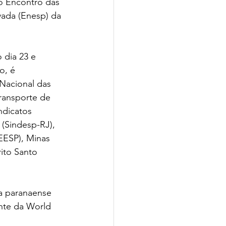
o Encontro das 
ada (Enesp) da 
 dia 23 e 
o, é 
Nacional das 
ransporte de 
ndicatos 
 (Sindesp-RJ), 
ESP), Minas 
ito Santo 
a paranaense 
nte da World 