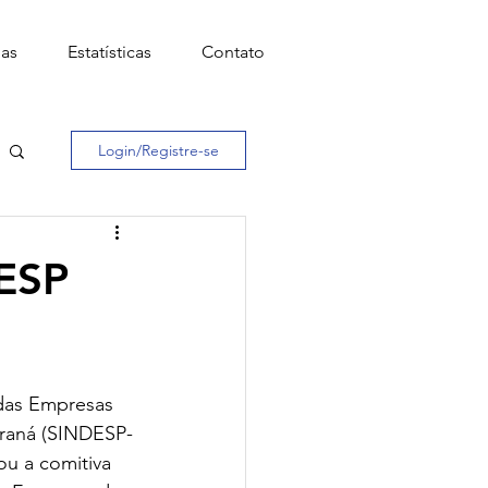
has
Estatísticas
Contato
Login/Registre-se
NESP
das Empresas 
araná (SINDESP-
ou a comitiva 