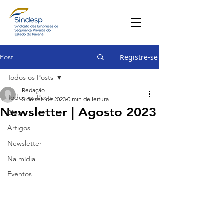
Post
Registre-se
Todos os Posts
Redação
Todos os Posts
5 de set. de 2023
0 min de leitura
Newsletter | Agosto 2023
Blog
Artigos
Newsletter
Na mídia
Eventos