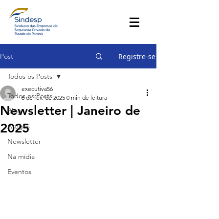
Post
Registre-se
Todos os Posts
executiva56
Todos os Posts
6 de fev. de 2025
0 min de leitura
Newsletter | Janeiro de
Blog
2025
Artigos
Newsletter
Na mídia
Eventos