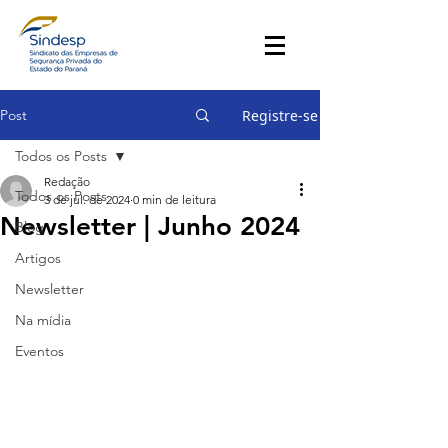
Post
Registre-se
Todos os Posts
Redação
Todos os Posts
3 de jul. de 2024
0 min de leitura
Newsletter | Junho 2024
Blog
Artigos
Newsletter
Na mídia
Eventos