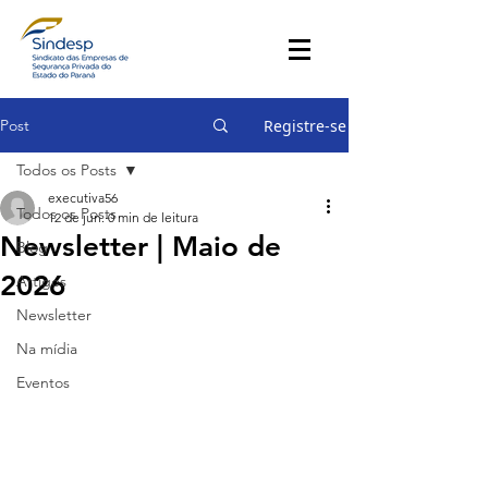
Post
Registre-se
Todos os Posts
executiva56
Todos os Posts
12 de jun.
0 min de leitura
Newsletter | Maio de
Blog
2026
Artigos
Newsletter
Na mídia
Eventos