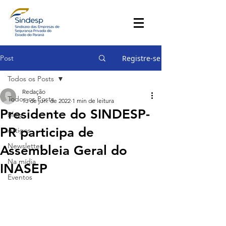
Post
Registre-se
Todos os Posts
Redação
Todos os Posts
13 de jun. de 2022
1 min de leitura
Presidente do SINDESP-
Blog
PR participa de
Artigos
Newsletter
Assembleia Geral do
Na mídia
INASEP
Eventos